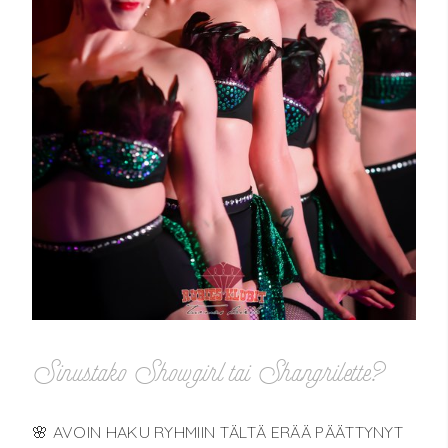
Sinustako Showgirl tai Shangrilette?
🌸 AVOIN HAKU RYHMIIN TÄLTÄ ERÄÄ PÄÄTTYNYT