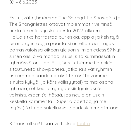
🌸 – 6.6.2023
Esiintyvät ryhmämme The Shangri-La Showgirls ja
The Shangrilettes ottavat molemmat riveihinsä
uusia jäseniä syyskaudesta 2023 alkaen!
Haluaisitko harrastaa burleskia, oppia ja kehittyä
osana ryhmää, ja päästä kimmeltämään myös
parrasvaloissa oikean yleisön silmien edessä? Nyt
siihen olisi oiva mahdollisuus, sillä kummassakin
ryhmässä on tilaa. Erityisesti etsimme tietenkin
sitoutuneita showponeja, jotka jäisivät ryhmiin
useamman kauden ajaksi! Lisäksi toivomme
sinulta kykyä (ja kärsivällisyyttä!) toimia osana
ryhmää, rohkeutta ryhtyä esiintymisasujen
valmistukseen (ei hätää, jos neula on usein
keskellä kämmentä – Siperia opettaa, ja me
myös!) ja intoa sukellukselle burleskin maailmaan.
Kiinnostuitko? Lisää voit lukea
täältä
!