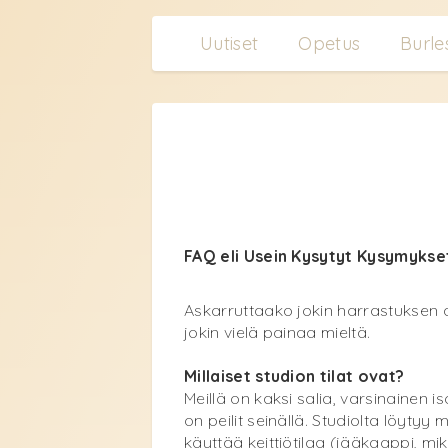
Uutiset
Opetus
Burle
FAQ eli Usein Kysytyt Kysymyks
Askarruttaako jokin harrastuksen 
jokin vielä painaa mieltä.
Millaiset studion tilat ovat?
Meillä on kaksi salia, varsinainen iso
on peilit seinällä. Studiolta löyt
käyttää keittiötilaa (jääkaappi, mi