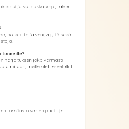
misempi ja voimakkaampi, talven
?
maa, notkeutta ja venyvyyttä sekä
staja.
 tunneille?
n harjoituksen joka varmasti
ata mitään, meille olet tervetullut
seen taroitusta varten puettuja