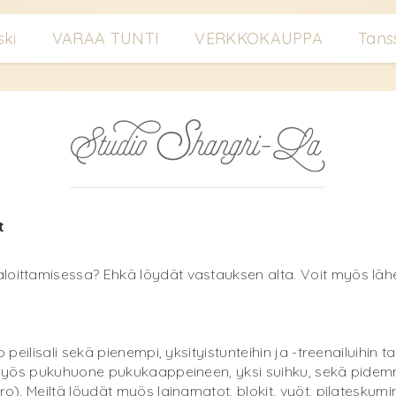
ski
VARAA TUNTI
VERKKOKAUPPA
Tans
et
aloittamisessa? Ehkä löydät vastauksen alta. Voit myös läh
 peilisali sekä pienempi, yksityistunteihin ja -treenailuihin ta
yy myös pukuhuone pukukaappeineen, yksi suihku, sekä pidemm
kro). Meiltä löydät myös lainamatot, blokit, vyöt, pilateskum