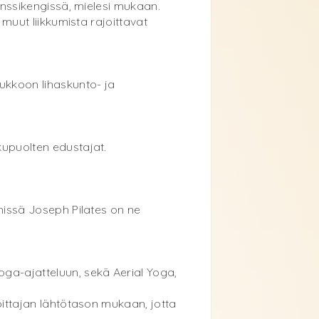
tanssikengissä, mielesi mukaan.
 muut liikkumista rajoittavat
oukkoon lihaskunto- ja
kupuolten edustajat.
 missä Joseph Pilates on ne
oga-ajatteluun, sekä Aerial Yoga,
joittajan lähtötason mukaan, jotta