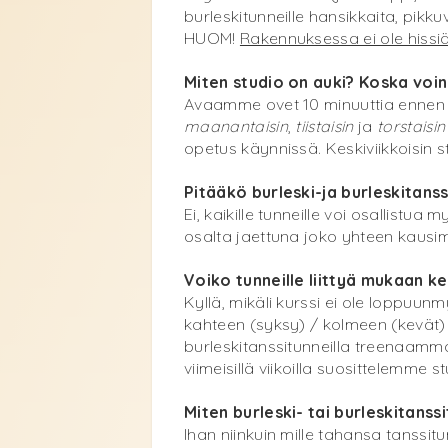
burleskitunneille hansikkaita, pikk
HUOM!
Rakennuksessa ei ole hissi
Miten studio on auki? Koska voin 
Avaamme ovet 10 minuuttia ennen aa
maanantaisin
,
tiistaisin
ja
torstaisin
opetus käynnissä. Keskiviikkoisin stu
Pitääkö burleski-ja burleskitans
Ei, kaikille tunneille voi osallistu
osalta jaettuna joko yhteen kausi
Voiko tunneille liittyä mukaan 
Kyllä, mikäli kurssi ei ole loppuun
kahteen (syksy) / kolmeen (kevät) o
burleskitanssitunneilla treenaamm
viimeisillä viikoilla suosittelemme s
Miten burleski- tai burleskitans
Ihan niinkuin mille tahansa tanssitu