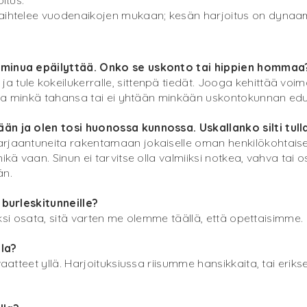
vaihtelee vuodenaikojen mukaan; kesän harjoitus on dynaa
a minua epäilyttää. Onko se uskonto tai hippien hommaa
 tule kokeilukerralle, sittenpä tiedät. Jooga kehittää voi
ittaa minkä tahansa tai ei yhtään minkään uskontokunnan edu
än ja olen tosi huonossa kunnossa. Uskallanko silti tulla
arjaantuneita rakentamaan jokaiselle oman henkilökohtaise
ikä vaan. Sinun ei tarvitse olla valmiiksi notkea, vahva tai os
än.
 burleskitunneille?
miiksi osata, sitä varten me olemme täällä, että opettaisimme.
lla?
vaatteet yllä. Harjoituksiussa riisumme hansikkaita, tai erik