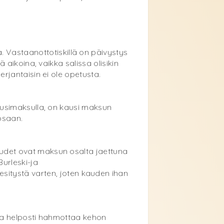
. Vastaanottotiskillä on päivystys
ä aikoina, vaikka salissa olisikin
perjantaisin ei ole opetusta.
 kausimaksulla, on kausi maksun
osaan.
 Kaudet ovat maksun osalta jaettuna
Burleski-ja
sitystä varten, joten kauden ihan
oista helposti hahmottaa kehon