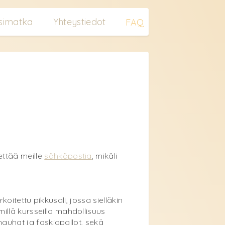
simatka
Yhteystiedot
FAQ
ettää meille
sähköpostia
, mikäli
rkoitettu pikkusali, jossa sielläkin
illä kursseilla mahdollisuus
inauhat ja faskiapallot, sekä