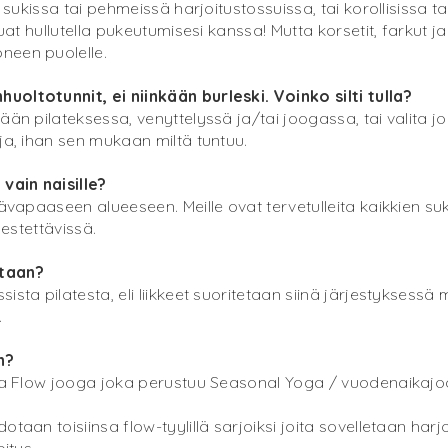
, sukissa tai pehmeissä harjoitustossuissa, tai korollisissa 
luat hullutella pukeutumisesi kanssa! Mutta korsetit, farkut ja
neen puolelle.
uoltotunnit, ei niinkään burleski. Voinko silti tulla?
ään pilateksessa, venyttelyssä ja/tai joogassa, tai valita j
ja, ihan sen mukaan miltä tuntuu.
vain naisille?
tävapaaseen alueeseen. Meille ovat tervetulleita kaikkien su
jestettävissä.
etaan?
ista pilatesta, eli liikkeet suoritetaan siinä järjestyksessä
.
n?
yasa Flow jooga joka perustuu Seasonal Yoga / vuodenaikajo
otaan toisiinsa flow-tyylillä sarjoiksi joita sovelletaan har
itus.