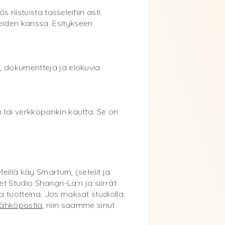
 riistuista tasseleihin asti.
eiden kanssa. Esitykseen
, dokumentteja ja elokuvia.
 tai verkkopankin kautta. Se on
eillä käy Smartum, (setelit ja
et Studio Shangri-La:n ja siirrät
a tuotteina. Jos maksat studiolla
 sähköpostia
, niin saamme sinut