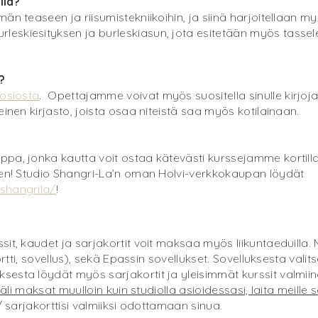
lla?
n teaseen ja riisumistekniikoihin, ja siinä harjoitellaan myös
eskiesityksen ja burleskiasun, jota esitetään myös tassel
?
osiosta
. Opettajamme voivat myös suositella sinulle kirjoja
einen kirjasto, joista osaa niteistä saa myös kotilainaan.
pa, jonka kautta voit ostaa kätevästi kurssejamme kortilla
inen! Studio Shangri-La’n oman Holvi-verkkokaupan löydät
shangrila/
!
it, kaudet ja sarjakortit voit maksaa myös liikuntaeduilla. M
ortti, sovellus), sekä Epassin sovellukset. Sovelluksesta valits
esta löydät myös sarjakortit ja yleisimmät kurssit valmiin
äli maksat muulloin kuin studiolla asioidessasi, laita meille
/ sarjakorttisi valmiiksi odottamaan sinua.