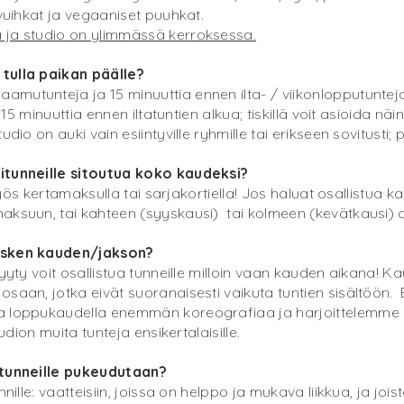
uvuihkat ja vegaaniset puuhkat.
ä ja studio on ylimmässä kerroksessa.
tulla paikan päälle?
mutunteja ja 15 minuuttia ennen ilta- / viikonlopputunteja
15 minuuttia ennen iltatuntien alkua; tiskillä voit asioida näin
dio on auki vain esiintyville ryhmille tai erikseen sovitusti; 
situnneille sitoutua koko kaudeksi?
a myös kertamaksulla tai sarjakortiella! Jos haluat osallistua
maksuun, tai kahteen (syyskausi) tai kolmeen (kevätkausi) 
kesken kauden/jakson?
myyty voit osallistua tunneille milloin vaan kauden aikana!
saan, jotka eivät suoranaisesti vaikuta tuntien sisältöön. 
a loppukaudella enemmän koreografiaa ja harjoittelemme e
tudion muita tunteja ensikertalaisille.
situnneille pukeudutaan?
nnille: vaatteisiin, joissa on helppo ja mukava liikkua, ja j