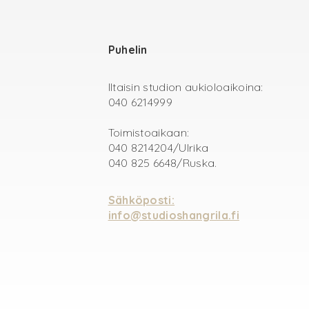
Puhelin
Iltaisin studion aukioloaikoina:
040 6214999
Toimistoaikaan:
040 8214204/Ulrika
‭040 825 6648/Ruska.
Sähköposti:
info@studioshangrila.fi