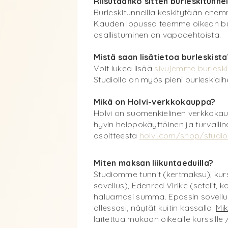
Riisutaanko sitten burleskitunnei
Burleskitunneilla keskitytään enemmä
Kauden lopussa teemme oikean burl
osallistuminen on vapaaehtoista.
Mistä saan lisätietoa burleskista
Voit lukea lisää
sivujemme burleski
Studiolla on myös pieni burleskiaih
Mikä on Holvi-verkkokauppa?
Holvi on suomenkielinen verkkokaup
hyvin helppokäyttöinen ja turvall
osoitteesta
holvi.com/shop/studio
Miten maksan liikuntaeduilla?
Studiomme tunnit (kertmaksu), kurss
sovellus), Edenred Virike (setelit, k
haluamasi summa. Epassin sovelluks
ollessasi, näytät kuitin kassalla.
Mik
laitettua mukaan oikealle kurssille 