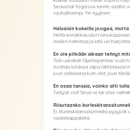
Seasonal Yoga’ssa tunnin sisältö 
rauhallisempi, Yin-tyylinen.
Haluaisin kokeilla joogaa, mutt
Heitä ennakkoluulot romukoppaan ja
mielen hallintaa ja sitä voi harjo
En ole pitkään aikaan tehnyt mitä
Toki uskallat! Opettajamme ovat h
tuottaa tuloksia olipa lähtötasosi m
juuri sellaisena kuin olet, juuri tänä
En osaa tanssia, voinko silti tulla
Tietysti voit! Sinun ei tarvitse val
Riisutaanko burleskitanssitunnei
Ei. Burleskitanssitunneilla pysyvät 
vaatekappaleita.