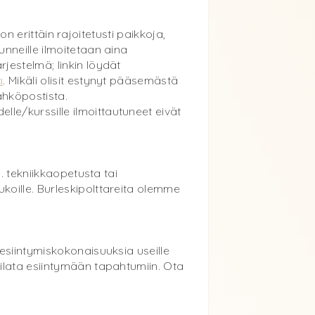
on erittäin rajoitetusti paikkoja,
nneille ilmoitetaan aina
jestelmä; linkin löydät
a
. Mikäli olisit estynyt pääsemästä
ähköpostista.
e/kurssille ilmoittautuneet eivät
. tekniikkaopetusta tai
koille. Burleskipolttareita olemme
esiintymiskokonaisuuksia useille
ilata esiintymään tapahtumiin. Ota