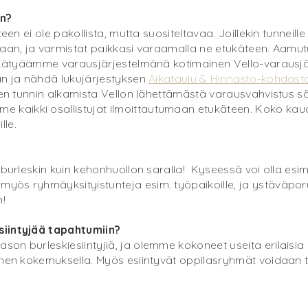
en?
een ei ole pakollista, mutta suositeltavaa. Joillekin tunneille 
gaan, ja varmistat paikkasi varaamalla ne etukäteen. Aamutu
 Kätyäämme varausjärjestelmänä kotimainen Vello-varausjär
an ja nähdä lukujärjestyksen
Aikataulu & Hinnasto-kohdast
nnen tunnin alkamista Vellon lähettämästä varausvahvistus s
aikki osallistujat ilmoittautumaan etukäteen. Koko kaudell
lle.
 burleskin kuin kehonhuollon saralla! Kyseessä voi olla esim
ös ryhmäyksityistunteja esim. työpaikoille, ja ystäväporu
!
siintyjää tapahtumiin?
on burleskiesiintyjiä, ja olemme kokoneet useita erilaisia 
enen kokemuksella. Myös esiintyvät oppilasryhmät voidaan t