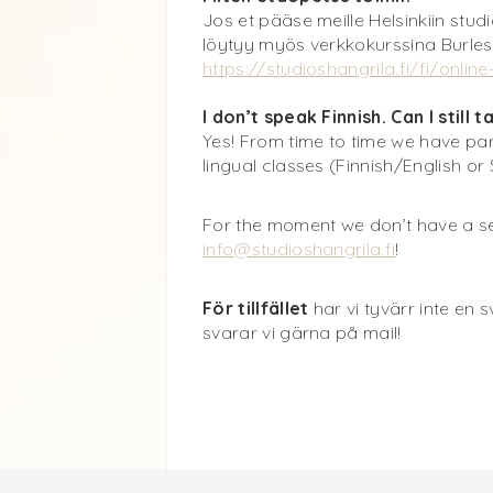
Jos et pääse meille Helsinkiin stud
löytyy myös verkkokurssina Burlesk
https://studioshangrila.fi/fi/onlin
I don’t speak Finnish. Can I still 
Yes! From time to time we have par
lingual classes (Finnish/English or
For the moment we don’t have a sep
info@studioshangrila.fi
!
För tillfället
har vi tyvärr inte en 
svarar vi gärna på mail!