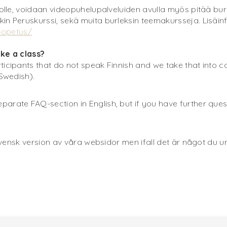
iolle, voidaan videopuhelupalveluiden avulla myös pitää burl
in Peruskurssi, sekä muita burleksin teemakursseja. Lisäinf
e-opetus/
take a class?
ticipants that do not speak Finnish and we take that into c
 Swedish).
arate FAQ-section in English, but if you have further ques
svensk version av våra websidor men ifall det är något du u