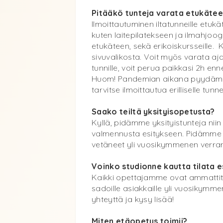
Pitääkö tunteja varata etukäte
Ilmoittautuminen iltatunneille etukät
kuten laitepilatekseen ja ilmahjoo
etukäteen, sekä erikoiskursseille.
sivuvalikosta. Voit myös varata aj
tunnille, voit perua paikkasi 2h e
Huom! Pandemian aikana pyydämme k
tarvitse ilmoittautua erilliselle tunnei
Saako teiltä yksityisopetusta?
Kyllä, pidämme yksityistunteja niin
valmennusta esitykseen. Pidämme my
vetäneet yli vuosikymmenen verran
Voinko studionne kautta tilata e
Kaikki opettajamme ovat ammattitas
sadoille asiakkaille yli vuosikymm
yhteyttä ja kysy lisää!
Miten etäopetus toimii?