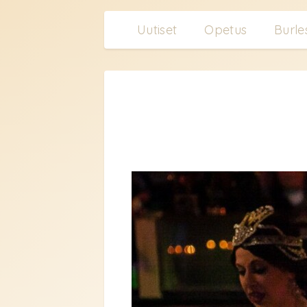
Uutiset
Opetus
Burle