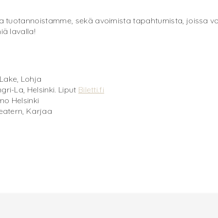
sta tuotannoistamme, sekä avoimista tapahtumista, joissa voi
iä lavalla!
Lake, Lohja
ri-La, Helsinki. Liput
Biletti.fi
mo Helsinki
teatern, Karjaa