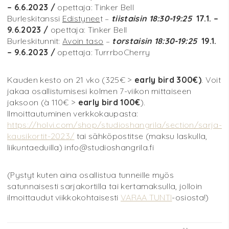
– 6.6.2023 /
opettaja: Tinker Bell
Burleskitanssi
Edistynee
t –
tiistaisin 18:30-19:25
17.1. –
9.6.2023 /
opettaja: Tinker Bell
Burleskitunnit:
Avoin taso
–
torstaisin 18:30-19:25
19.1.
– 9.6.2023 /
opettaja: TurrrboCherry
Kauden kesto on 21 vko (325€ >
early bird 300€)
. Voit
jakaa osallistumisesi kolmen 7-viikon mittaiseen
jaksoon (à 110€ >
early bird 100€
).
Ilmoittautuminen verkkokaupasta:
https://holvi.com/shop/studioshangrila/section/sarja-
kausikortit-2023/
tai sähköpostitse (maksu laskulla,
liikuntaeduilla) info@studioshangrila.fi
(Pystyt kuten aina osallistua tunneille myös
satunnaisesti sarjakortilla tai kertamaksulla, jolloin
ilmoittaudut viikkokohtaisesti
VARAA TUNTI
-osiosta!)