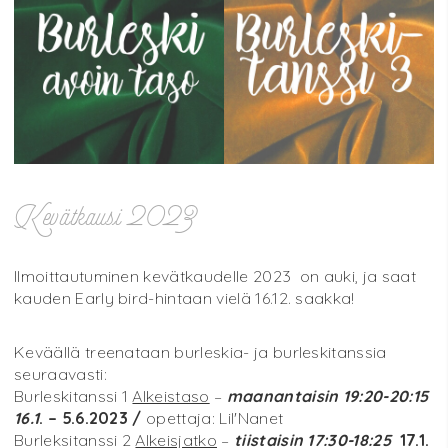
Kevätkausi 2023
Ilmoittautuminen kevätkaudelle 2023 on auki, ja saat
kauden Early bird-hintaan vielä 16.12. saakka!
Keväällä treenataan burleskia- ja burleskitanssia
seuraavasti:
Burleskitanssi 1
Alkeistaso
–
maanantaisin 19:20-20:15
16.1
. – 5.6.2023 /
opettaja: Lil'Nanet
Burleksitanssi 2
Alkeisjatko
–
tiistaisin 17:30-18:25
17.1.