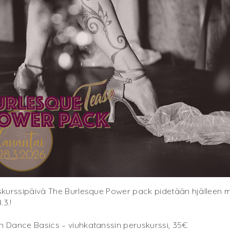
viskurssipäivä The Burlesque Power pack pidetään hjälleen 
.3.!
an Dance Basics – viuhkatanssin peruskurssi, 35€