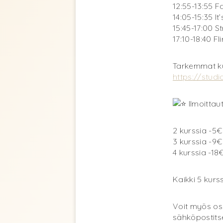
12:55-13:55 F
14:05-15:35 It
15:45-17:00 S
17:10-18:40 Fli
Tarkemmat ku
https://studi
Ilmoittau
2 kurssia -5
3 kurssia -9
4 kurssia -1
Kaikki 5 kurs
Voit myös osa
sähköpostitse