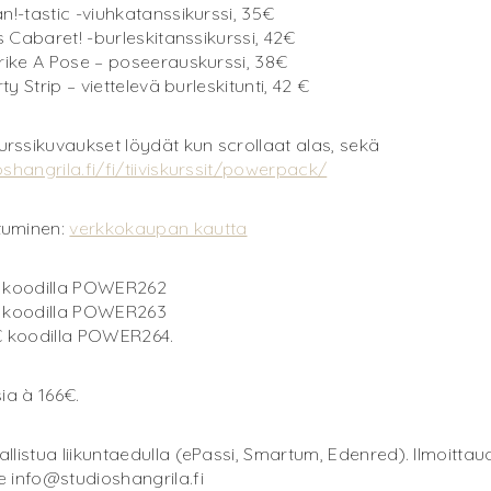
an!-tastic -viuhkatanssikurssi, 35€
’s Cabaret! -burleskitanssikurssi, 42€
trike A Pose – poseerauskurssi, 38€
rty Strip – viettelevä burleskitunti, 42 €
rssikuvaukset löydät kun scrollaat alas, sekä
oshangrila.fi/fi/tiiviskurssit/powerpack/
tuminen:
verkkokaupan kautta
€ koodilla POWER262
€ koodilla POWER263
8€ koodilla POWER264.
sia à 166€.
llistua liikuntaedulla (ePassi, Smartum, Edenred). Ilmoittaud
 info@studioshangrila.fi